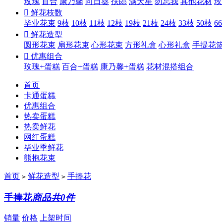
玫瑰
百合
康乃馨
向日葵
扶郎
满天星
勿忘我
其他花材
玫

鲜花枝数
毕业花束
9枝
10枝
11枝
12枝
19枝
21枝
24枝
33枝
50枝
6

鲜花造型
圆形花束
扇形花束
心形花束
方形礼盒
心形礼盒
手提花

优惠组合
玫瑰+蛋糕
百合+蛋糕
康乃馨+蛋糕
花材混搭组合
首页
卡通蛋糕
优惠组合
热卖蛋糕
热卖鲜花
网红蛋糕
毕业季鲜花
熊抱花束
首页
鲜花造型
手捧花
>
>
手捧花
商品共0件
销量
价格
上架时间