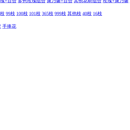
瑰+百合
多色玫瑰组合
康乃馨+百合
其他花材组合
玫瑰+康乃馨
6枝
99枝
100枝
101枝
365枝
999枝
其他枝
40枝
16枝
篮
手捧花