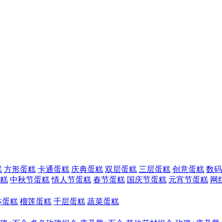
糕
方形蛋糕
卡通蛋糕
庆典蛋糕
双层蛋糕
三层蛋糕
创意蛋糕
数码
糕
中秋节蛋糕
情人节蛋糕
春节蛋糕
国庆节蛋糕
元宵节蛋糕
网
林蛋糕
榴莲蛋糕
千层蛋糕
蔬菜蛋糕