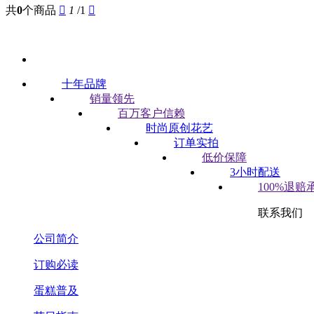
共
0
个商品

1
/1

十年品牌
销量领先
百万客户信赖
时尚原创花艺
订单实拍
低价保障
3小时配送
100%退赔
联系我们
公司简介
订购必读
蛋糕普及