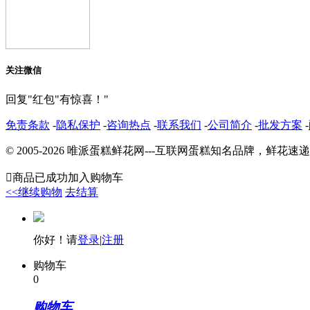
关注微信
回复"红包"有惊喜！"
免责条款
-
隐私保护
-
咨询热点
-
联系我们
-
公司简介
-
批发方案
-
© 2005-2026 唯派蛋糕鲜花网---互联网蛋糕知名品牌，鲜

商品已成功加入购物车
<<继续购物
去结算
你好！请
登录
|
注册
购物车
0
购物车