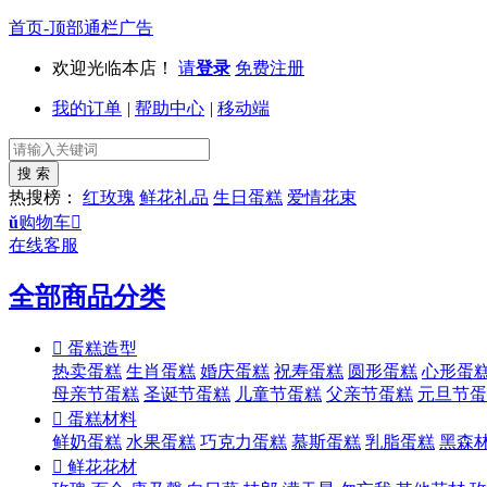
首页-顶部通栏广告
欢迎光临本店！
请
登录
免费注册
我的订单
|
帮助中心
|
移动端
热搜榜：
红玫瑰
鲜花礼品
生日蛋糕
爱情花束
ŭ
购物车

在线客服
全部商品分类

蛋糕造型
热卖蛋糕
生肖蛋糕
婚庆蛋糕
祝寿蛋糕
圆形蛋糕
心形蛋
母亲节蛋糕
圣诞节蛋糕
儿童节蛋糕
父亲节蛋糕
元旦节蛋

蛋糕材料
鲜奶蛋糕
水果蛋糕
巧克力蛋糕
慕斯蛋糕
乳脂蛋糕
黑森

鲜花花材