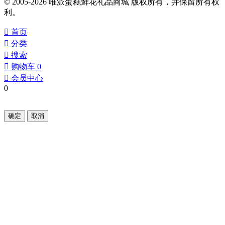
© 2005-2026 唯派蛋糕鲜花礼品商城 版权所有，并保留所有权
利。
󰀁
首页
󰀂
分类
󰀃
搜索
󰀄
购物车
0
󰀅
会员中心
0
确定
取消