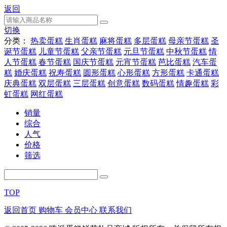
返回
切换
分类：
热卖蛋糕
生肖蛋糕
麻将蛋糕
多层蛋糕
母亲节蛋糕
圣
诞节蛋糕
儿童节蛋糕
父亲节蛋糕
元旦节蛋糕
中秋节蛋糕
情
人节蛋糕
春节蛋糕
国庆节蛋糕
元宵节蛋糕
芭比蛋糕
汽车蛋
糕
婚庆蛋糕
祝寿蛋糕
圆形蛋糕
心形蛋糕
方形蛋糕
卡通蛋糕
庆典蛋糕
双层蛋糕
三层蛋糕
创意蛋糕
数码蛋糕
情趣蛋糕
彩
虹蛋糕
网红蛋糕
销量
综合
人气
价格
筛选
TOP
返回首页
购物车
会员中心
联系我们