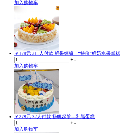
加入购物车
￥178元
311
人付款
鲜果缤纷---“特价”鲜奶水果蛋糕
+
-
加入购物车
￥278元
32
人付款
扬帆起航---乳脂蛋糕
+
-
加入购物车