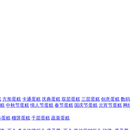
糕
方形蛋糕
卡通蛋糕
庆典蛋糕
双层蛋糕
三层蛋糕
创意蛋糕
数码
糕
中秋节蛋糕
情人节蛋糕
春节蛋糕
国庆节蛋糕
元宵节蛋糕
网
林蛋糕
榴莲蛋糕
千层蛋糕
蔬菜蛋糕