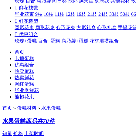
玫瑰
百合
康乃馨
向日葵
扶郎
满天星
勿忘我
其他花材
玫

鲜花枝数
毕业花束
9枝
10枝
11枝
12枝
19枝
21枝
24枝
33枝
50枝
6

鲜花造型
圆形花束
扇形花束
心形花束
方形礼盒
心形礼盒
手提花

优惠组合
玫瑰+蛋糕
百合+蛋糕
康乃馨+蛋糕
花材混搭组合
首页
卡通蛋糕
优惠组合
热卖蛋糕
热卖鲜花
网红蛋糕
毕业季鲜花
熊抱花束
首页
蛋糕材料
水果蛋糕
>
>
水果蛋糕
商品共70件
销量
价格
上架时间