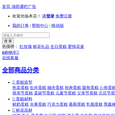
首页-顶部通栏广告
欢迎光临本店！
请
登录
免费注册
我的订单
|
帮助中心
|
移动端
热搜榜：
红玫瑰
鲜花礼品
生日蛋糕
爱情花束
ŭ
购物车

在线客服
全部商品分类

蛋糕造型
热卖蛋糕
生肖蛋糕
婚庆蛋糕
祝寿蛋糕
圆形蛋糕
心形蛋
母亲节蛋糕
圣诞节蛋糕
儿童节蛋糕
父亲节蛋糕
元旦节蛋

蛋糕材料
鲜奶蛋糕
水果蛋糕
巧克力蛋糕
慕斯蛋糕
乳脂蛋糕
黑森

鲜花花材