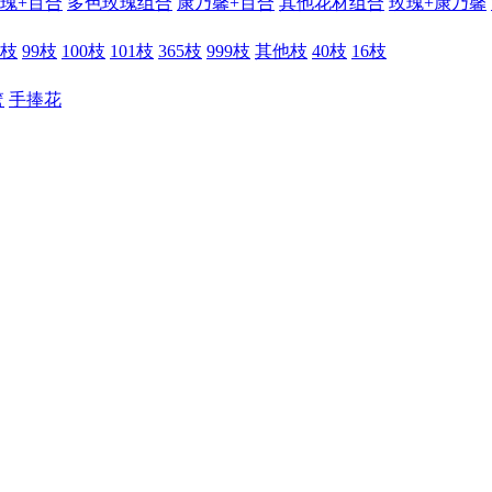
瑰+百合
多色玫瑰组合
康乃馨+百合
其他花材组合
玫瑰+康乃馨
6枝
99枝
100枝
101枝
365枝
999枝
其他枝
40枝
16枝
篮
手捧花