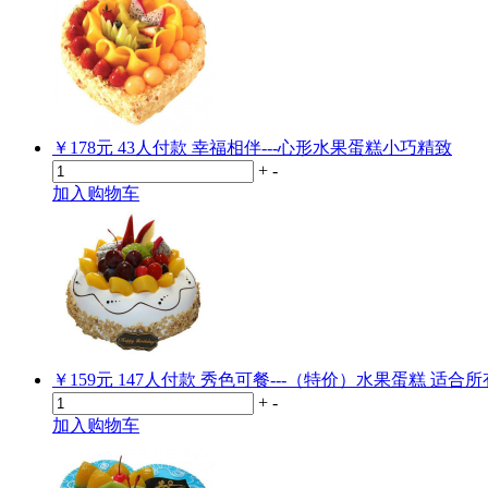
￥178元
43
人付款
幸福相伴---心形水果蛋糕小巧精致
+
-
加入购物车
￥159元
147
人付款
秀色可餐---（特价）水果蛋糕 适合
+
-
加入购物车