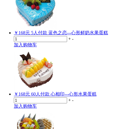
￥168元
5
人付款
蓝色之恋---心形鲜奶水果蛋糕
+
-
加入购物车
￥168元
60
人付款
心相印---心形水果蛋糕
+
-
加入购物车