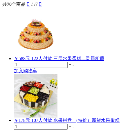
共
70
个商品

1
/7

￥588元
122
人付款
三层水果蛋糕---灵犀相通
+
-
加入购物车
￥178元
107
人付款
水果拼盘---(特价）新鲜水果蛋糕
+
-