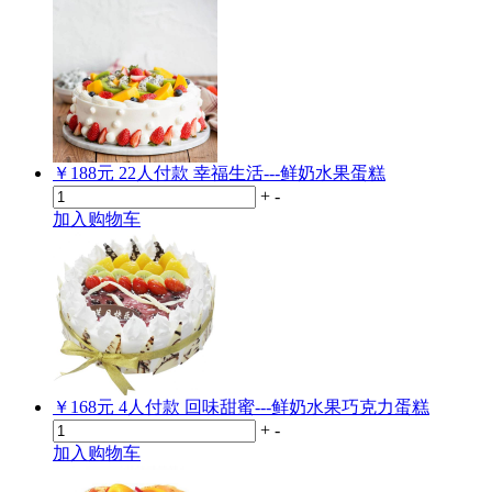
￥188元
22
人付款
幸福生活---鲜奶水果蛋糕
+
-
加入购物车
￥168元
4
人付款
回味甜蜜---鲜奶水果巧克力蛋糕
+
-
加入购物车