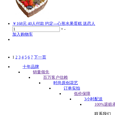
￥168元
40
人付款
约定---心形水果蛋糕 送恋人
+
-
加入购物车
1
2
3
4
5
6
7
下一页
十年品牌
销量领先
百万客户信赖
时尚原创花艺
订单实拍
低价保障
3小时配送
100%退赔
联系我们