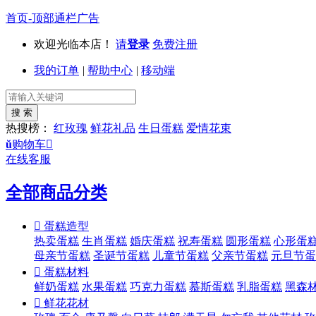
首页-顶部通栏广告
欢迎光临本店！
请
登录
免费注册
我的订单
|
帮助中心
|
移动端
热搜榜：
红玫瑰
鲜花礼品
生日蛋糕
爱情花束
ŭ
购物车

在线客服
全部商品分类

蛋糕造型
热卖蛋糕
生肖蛋糕
婚庆蛋糕
祝寿蛋糕
圆形蛋糕
心形蛋
母亲节蛋糕
圣诞节蛋糕
儿童节蛋糕
父亲节蛋糕
元旦节蛋

蛋糕材料
鲜奶蛋糕
水果蛋糕
巧克力蛋糕
慕斯蛋糕
乳脂蛋糕
黑森

鲜花花材