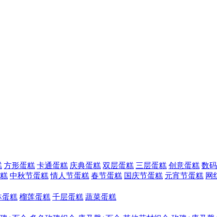
糕
方形蛋糕
卡通蛋糕
庆典蛋糕
双层蛋糕
三层蛋糕
创意蛋糕
数码
糕
中秋节蛋糕
情人节蛋糕
春节蛋糕
国庆节蛋糕
元宵节蛋糕
网
林蛋糕
榴莲蛋糕
千层蛋糕
蔬菜蛋糕