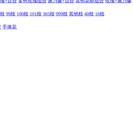
瑰+百合
多色玫瑰组合
康乃馨+百合
其他花材组合
玫瑰+康乃馨
6枝
99枝
100枝
101枝
365枝
999枝
其他枝
40枝
16枝
篮
手捧花