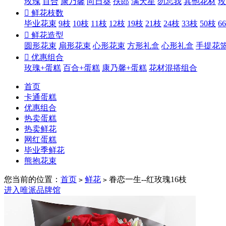
玫瑰
百合
康乃馨
向日葵
扶郎
满天星
勿忘我
其他花材
玫

鲜花枝数
毕业花束
9枝
10枝
11枝
12枝
19枝
21枝
24枝
33枝
50枝
6

鲜花造型
圆形花束
扇形花束
心形花束
方形礼盒
心形礼盒
手提花

优惠组合
玫瑰+蛋糕
百合+蛋糕
康乃馨+蛋糕
花材混搭组合
首页
卡通蛋糕
优惠组合
热卖蛋糕
热卖鲜花
网红蛋糕
毕业季鲜花
熊抱花束
您当前的位置：
首页
鲜花
眷恋一生--红玫瑰16枝
>
>
进入唯派品牌馆