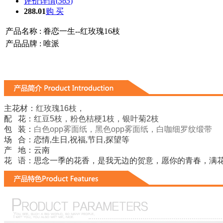
评价详情(
565
)
288.01
购 买
产品名称 :
眷恋一生--红玫瑰16枝
产品品牌 :
唯派
主花材：
红玫瑰16枝，
配 花：
红豆5枝，粉色桔梗1枝，银叶菊2枝
包 装：
白色opp雾面纸，黑色opp雾面纸，白咖细罗纹缎带
场 合：恋情,生日,祝福,节日,探望等
产 地：云南
花 语：
思念一季的花香，是我无边的贺意，愿你的青春，
满