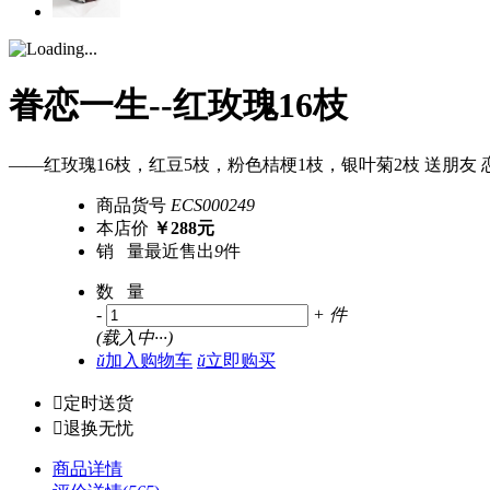
眷恋一生--红玫瑰16枝
——红玫瑰16枝，红豆5枝，粉色桔梗1枝，银叶菊2枝 送朋友 恋
商品货号
ECS000249
本店价
￥288元
销 量
最近售出
9
件
数 量
-
+
件
(
载入中···
)
ŭ
加入购物车
ŭ
立即购买

定时送货

退换无忧
商品详情