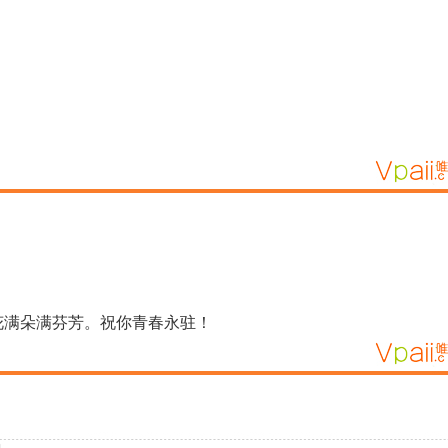
花满朵满芬芳。祝你青春永驻！