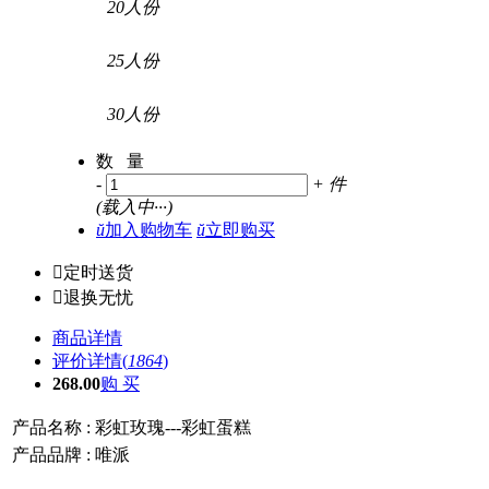
20人份
25人份
30人份
数 量
-
+
件
(
载入中···
)
ŭ
加入购物车
ŭ
立即购买

定时送货

退换无忧
商品详情
评价详情(
1864
)
268.00
购 买
产品名称 :
彩虹玫瑰---彩虹蛋糕
产品品牌 :
唯派