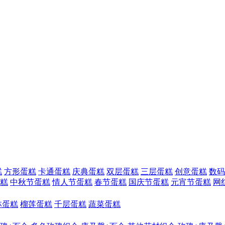
糕
方形蛋糕
卡通蛋糕
庆典蛋糕
双层蛋糕
三层蛋糕
创意蛋糕
数码
糕
中秋节蛋糕
情人节蛋糕
春节蛋糕
国庆节蛋糕
元宵节蛋糕
网
林蛋糕
榴莲蛋糕
千层蛋糕
蔬菜蛋糕