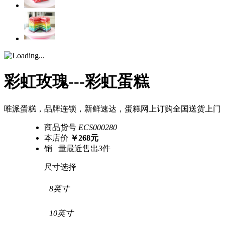
彩虹玫瑰---彩虹蛋糕
唯派蛋糕，品牌连锁，新鲜速达，蛋糕网上订购全国送货上门
商品货号
ECS000280
本店价
￥268元
销 量
最近售出
3
件
尺寸选择
8英寸
10英寸