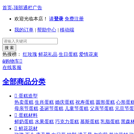
首页-顶部通栏广告
欢迎光临本店！
请
登录
免费注册
我的订单
|
帮助中心
|
移动端
热搜榜：
红玫瑰
鲜花礼品
生日蛋糕
爱情花束
ŭ
购物车

在线客服
全部商品分类

蛋糕造型
热卖蛋糕
生肖蛋糕
婚庆蛋糕
祝寿蛋糕
圆形蛋糕
心形蛋
母亲节蛋糕
圣诞节蛋糕
儿童节蛋糕
父亲节蛋糕
元旦节蛋

蛋糕材料
鲜奶蛋糕
水果蛋糕
巧克力蛋糕
慕斯蛋糕
乳脂蛋糕
黑森

鲜花花材