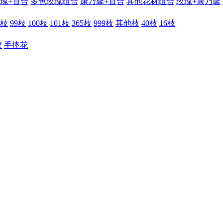
瑰+百合
多色玫瑰组合
康乃馨+百合
其他花材组合
玫瑰+康乃馨
6枝
99枝
100枝
101枝
365枝
999枝
其他枝
40枝
16枝
篮
手捧花