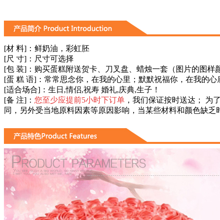
[材 料]：
鲜奶油，彩虹胚
[尺 寸]：
尺寸可选择
[包 装]：购买蛋糕附送贺卡、刀叉盘、蜡烛一套（图片的图
[蛋 糕 语]：
常常思念你，在我的心里；默默祝福你，在我的心
[适合场合]：生日,情侣,祝寿 婚礼,庆典,生子！
[备 注]：
您至少应提前5小时下订单
，我们保证按时送达； 为
同，另外受当地原料因素等原因影响，当某些材料和颜色缺乏