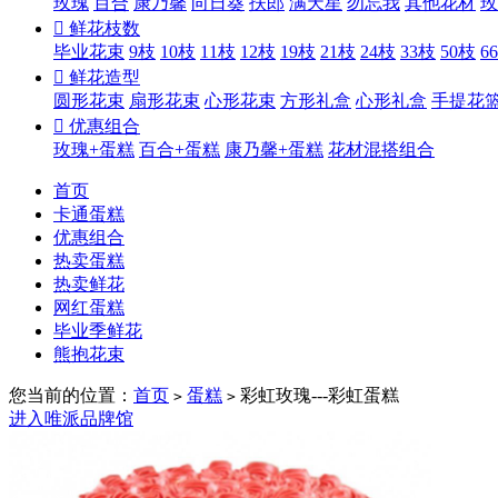
玫瑰
百合
康乃馨
向日葵
扶郎
满天星
勿忘我
其他花材
玫

鲜花枝数
毕业花束
9枝
10枝
11枝
12枝
19枝
21枝
24枝
33枝
50枝
6

鲜花造型
圆形花束
扇形花束
心形花束
方形礼盒
心形礼盒
手提花

优惠组合
玫瑰+蛋糕
百合+蛋糕
康乃馨+蛋糕
花材混搭组合
首页
卡通蛋糕
优惠组合
热卖蛋糕
热卖鲜花
网红蛋糕
毕业季鲜花
熊抱花束
您当前的位置：
首页
蛋糕
彩虹玫瑰---彩虹蛋糕
>
>
进入唯派品牌馆