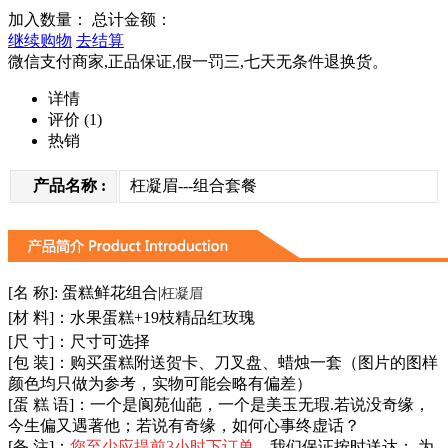
加入数量：
总计金额：
继续购物
去结算
微信支付商家,正品保证,假一罚三,七天无条件退换货。
详情
评价
(1)
热销
产品名称 :
枉凝眉---组合套餐
枉凝眉
[名 称]:
蛋糕鲜花组合
|
[材 料]：
水果蛋糕+19枝精品红玫瑰
[尺 寸]：
尺寸可选择
[包 装]：购买蛋糕附送贺卡、刀叉盘、蜡烛一套（图片的图样
颜色均只做为参考，实物可能会略有偏差）
[蛋 糕 语]：
一个是阆苑仙葩，一个是美玉无瑕.若说没奇缘，
今生偏又遇著他；若说有奇缘，如何心事终虚话？
[备 注]：
您至少应提前3小时下订单
，我们保证按时送达； 为