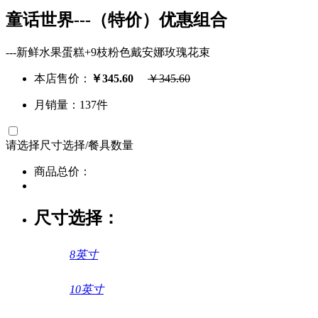
童话世界---（特价）优惠组合
---新鲜水果蛋糕+9枝粉色戴安娜玫瑰花束
本店售价：
￥
345.60
￥
345.60
月销量：137件
请选择
尺寸选择/餐具数量
商品总价：
尺寸选择：
8英寸
10英寸