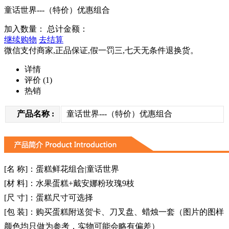
童话世界---（特价）优惠组合
加入数量：
总计金额：
继续购物
去结算
微信支付商家,正品保证,假一罚三,七天无条件退换货。
详情
评价
(1)
热销
产品名称 :
童话世界---（特价）优惠组合
[名 称]：蛋糕鲜花组合|童话世界
[材 料]：水果蛋糕+戴安娜粉玫瑰9枝
[尺 寸]：蛋糕尺寸可选择
[包 装]：购买蛋糕附送贺卡、刀叉盘、蜡烛一套（图片的图样
颜色均只做为参考，实物可能会略有偏差）