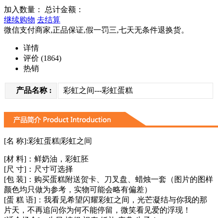
加入数量：
总计金额：
继续购物
去结算
微信支付商家,正品保证,假一罚三,七天无条件退换货。
详情
评价
(1864)
热销
产品名称 :
彩虹之间---彩虹蛋糕
[名 称]:
彩虹蛋糕
|
彩虹之间
[材 料]：
鲜奶油，彩虹胚
[尺 寸]：
尺寸可选择
[包 装]：购买蛋糕附送贺卡、刀叉盘、蜡烛一套（图片的图样
颜色均只做为参考，实物可能会略有偏差）
[蛋 糕 语]：
我看见希望闪耀彩虹之间，光芒凝结与你我的那
片天，不再追问你为何不能停留，微笑看见爱的浮现！